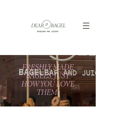
FRESHLY MADE
BAGELS, JUST
HOW YOU LOVE
THEM!